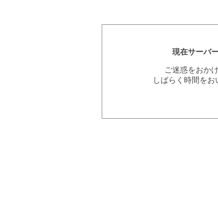
現在サーバ
ご迷惑をおか
しばらく時間をお