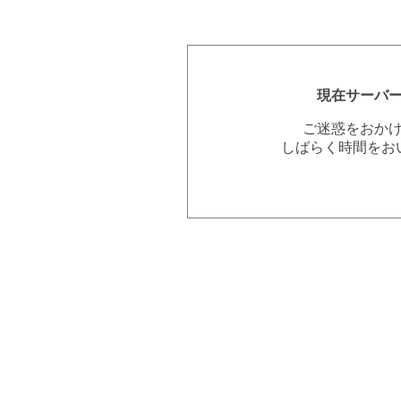
現在サーバ
ご迷惑をおか
しばらく時間をお