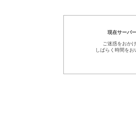
現在サーバ
ご迷惑をおか
しばらく時間をお