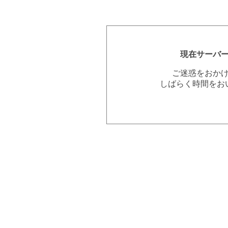
現在サーバ
ご迷惑をおか
しばらく時間をお