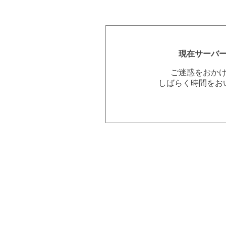
現在サーバ
ご迷惑をおか
しばらく時間をお