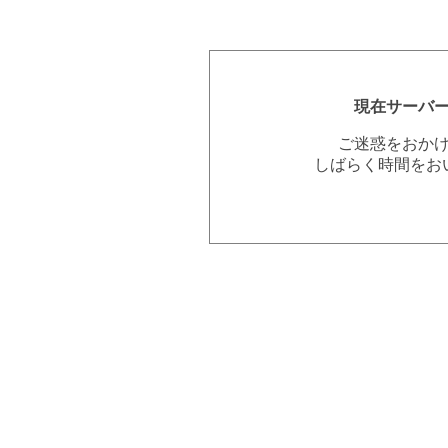
現在サーバ
ご迷惑をおか
しばらく時間をお