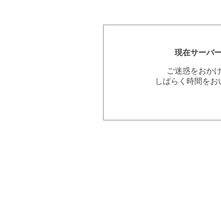
現在サーバ
ご迷惑をおか
しばらく時間をお