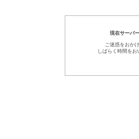
現在サーバ
ご迷惑をおか
しばらく時間をお