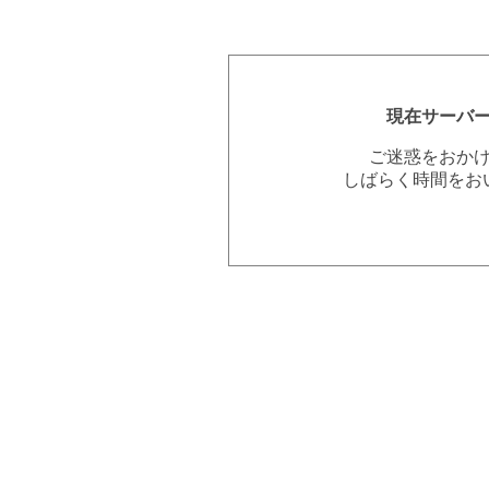
現在サーバ
ご迷惑をおか
しばらく時間をお