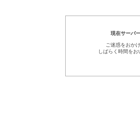
現在サーバ
ご迷惑をおか
しばらく時間をお