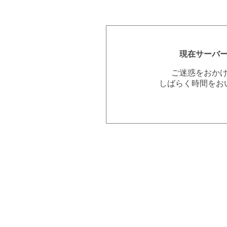
現在サーバ
ご迷惑をおか
しばらく時間をお