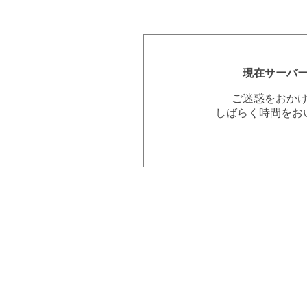
現在サーバ
ご迷惑をおか
しばらく時間をお