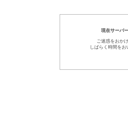
現在サーバ
ご迷惑をおか
しばらく時間をお