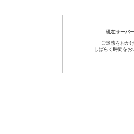
現在サーバ
ご迷惑をおか
しばらく時間をお