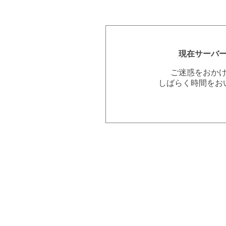
現在サーバ
ご迷惑をおか
しばらく時間をお