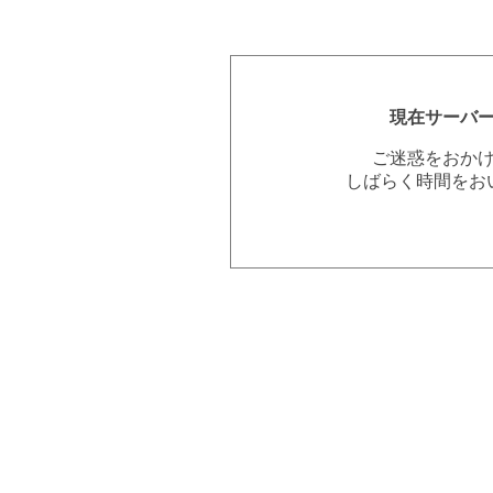
現在サーバ
ご迷惑をおか
しばらく時間をお