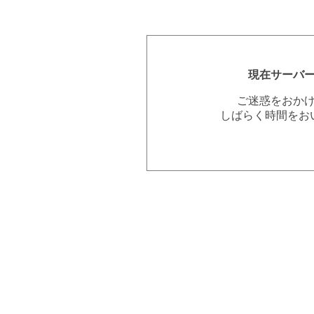
現在サーバ
ご迷惑をおか
しばらく時間をお