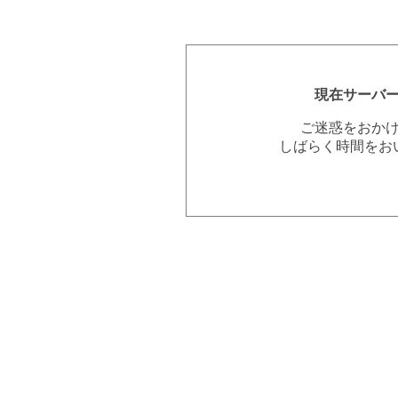
現在サーバ
ご迷惑をおか
しばらく時間をお