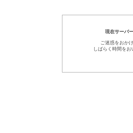
現在サーバ
ご迷惑をおか
しばらく時間をお