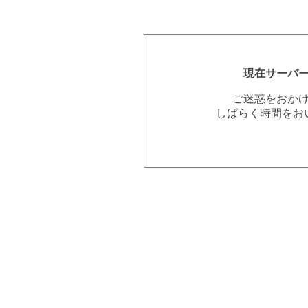
現在サーバ
ご迷惑をおか
しばらく時間をお