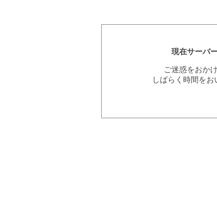
現在サーバ
ご迷惑をおか
しばらく時間をお