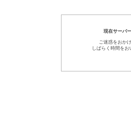
現在サーバ
ご迷惑をおか
しばらく時間をお