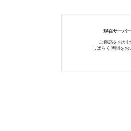
現在サーバ
ご迷惑をおか
しばらく時間をお