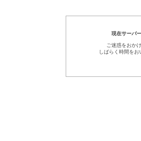
現在サーバ
ご迷惑をおか
しばらく時間をお