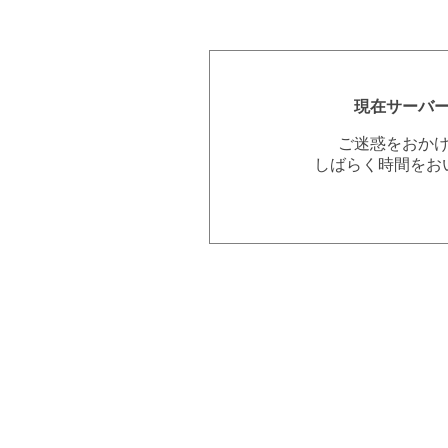
現在サーバ
ご迷惑をおか
しばらく時間をお