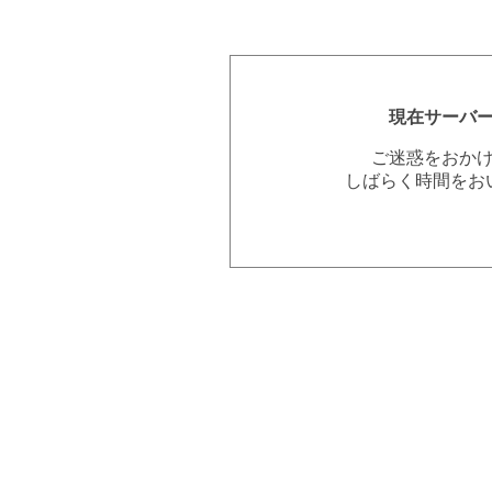
現在サーバ
ご迷惑をおか
しばらく時間をお