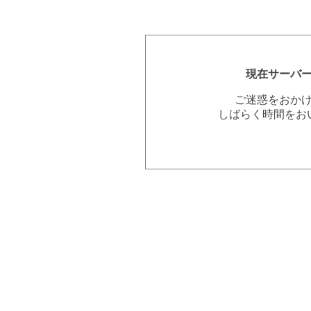
現在サーバ
ご迷惑をおか
しばらく時間をお