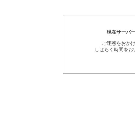
現在サーバ
ご迷惑をおか
しばらく時間をお