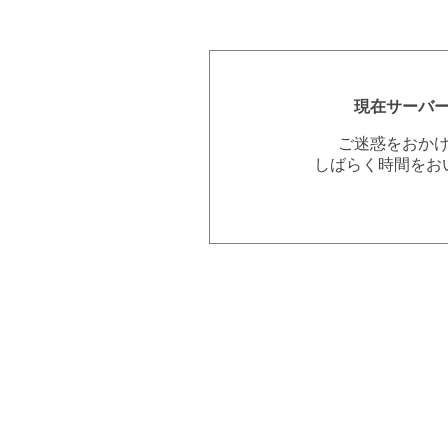
現在サーバ
ご迷惑をおか
しばらく時間をお