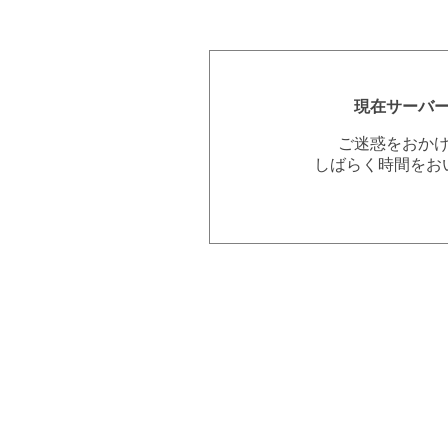
現在サーバ
ご迷惑をおか
しばらく時間をお