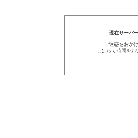
現在サーバ
ご迷惑をおか
しばらく時間をお