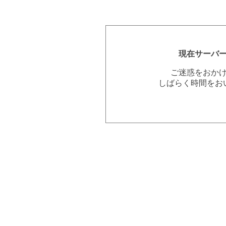
現在サーバ
ご迷惑をおか
しばらく時間をお