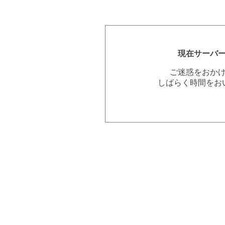
現在サーバ
ご迷惑をおか
しばらく時間をお