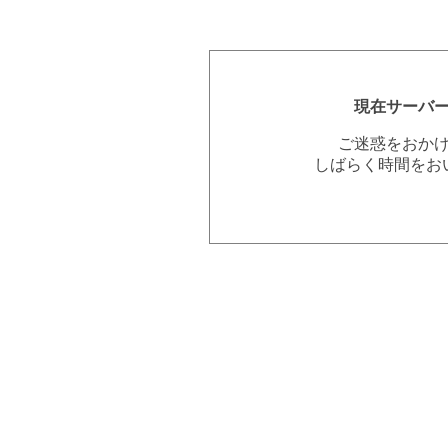
現在サーバ
ご迷惑をおか
しばらく時間をお