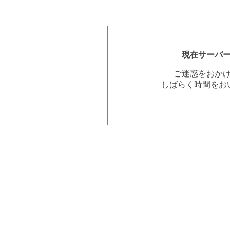
現在サーバ
ご迷惑をおか
しばらく時間をお