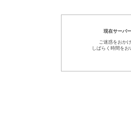
現在サーバ
ご迷惑をおか
しばらく時間をお