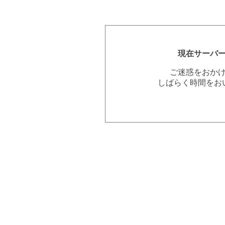
現在サーバ
ご迷惑をおか
しばらく時間をお