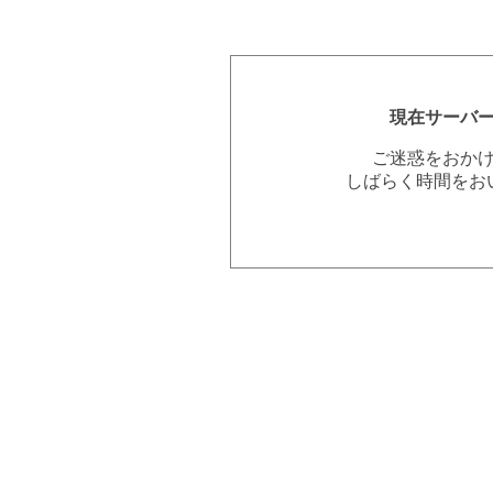
現在サーバ
ご迷惑をおか
しばらく時間をお