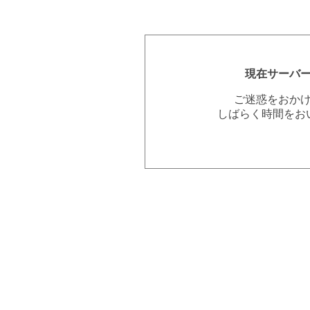
現在サーバ
ご迷惑をおか
しばらく時間をお