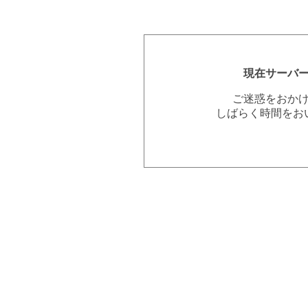
現在サーバ
ご迷惑をおか
しばらく時間をお