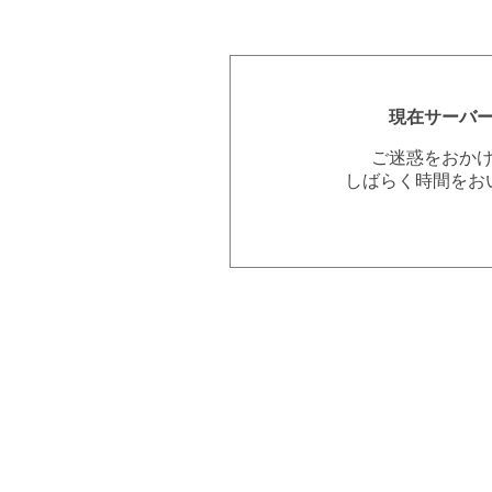
現在サーバ
ご迷惑をおか
しばらく時間をお