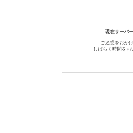
現在サーバ
ご迷惑をおか
しばらく時間をお