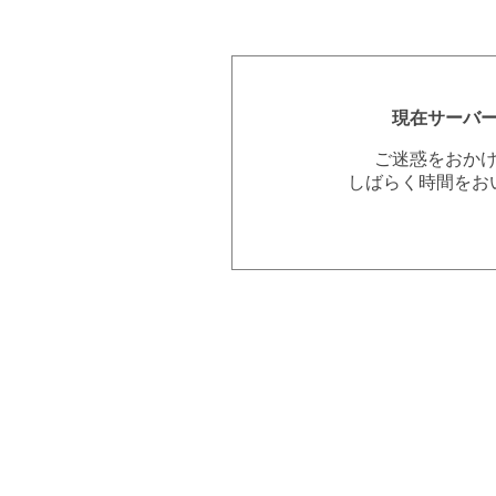
現在サーバ
ご迷惑をおか
しばらく時間をお