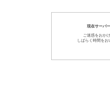
現在サーバ
ご迷惑をおか
しばらく時間をお