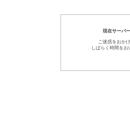
現在サーバ
ご迷惑をおか
しばらく時間をお