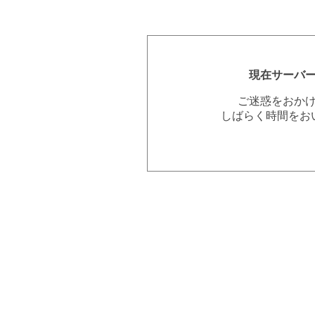
現在サーバ
ご迷惑をおか
しばらく時間をお