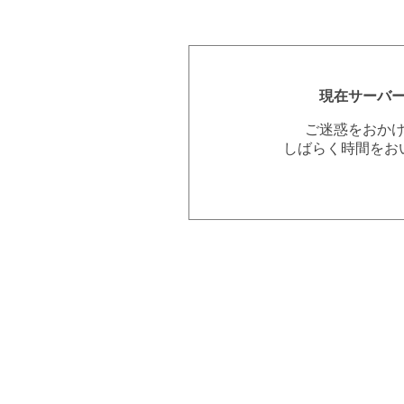
現在サーバ
ご迷惑をおか
しばらく時間をお