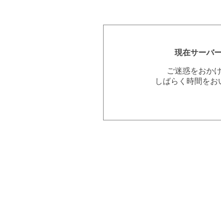
現在サーバ
ご迷惑をおか
しばらく時間をお