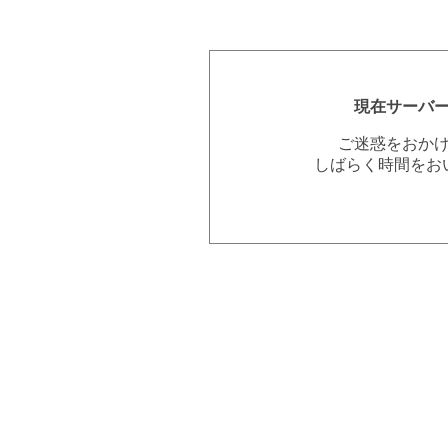
現在サーバ
ご迷惑をおか
しばらく時間をお