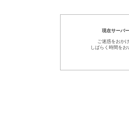
現在サーバ
ご迷惑をおか
しばらく時間をお